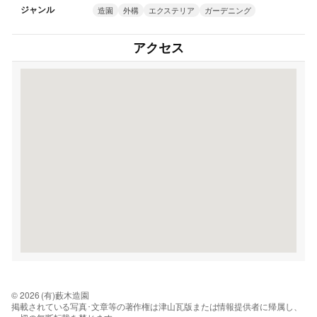
ジャンル
造園
外構
エクステリア
ガーデニング
アクセス
© 2026 (有)藪木造園
掲載されている写真･文章等の著作権は津山瓦版または情報提供者に帰属し、