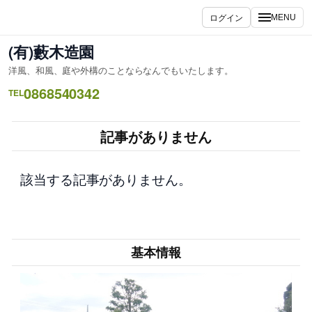
内
ログイン
MENU
容
を
(有)藪木造園
ス
洋風、和風、庭や外構のことならなんでもいたします。
キ
0868540342
ッ
TEL
プ
記事がありません
該当する記事がありません。
基本情報