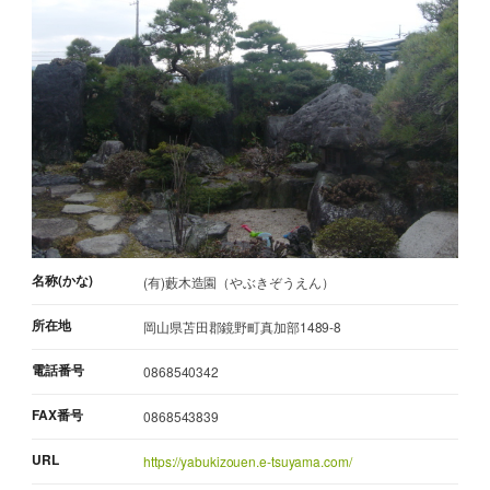
名称(かな)
(有)藪木造園（やぶきぞうえん）
所在地
岡山県苫田郡鏡野町真加部1489-8
電話番号
0868540342
FAX番号
0868543839
URL
https://yabukizouen.e-tsuyama.com/