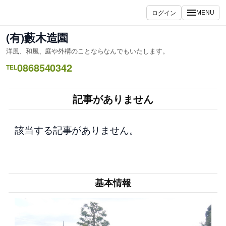
内
ログイン
MENU
容
を
(有)藪木造園
ス
洋風、和風、庭や外構のことならなんでもいたします。
キ
0868540342
ッ
TEL
プ
記事がありません
該当する記事がありません。
基本情報