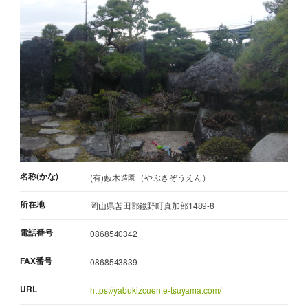
名称(かな)
(有)藪木造園（やぶきぞうえん）
所在地
岡山県苫田郡鏡野町真加部1489-8
電話番号
0868540342
FAX番号
0868543839
URL
https://yabukizouen.e-tsuyama.com/