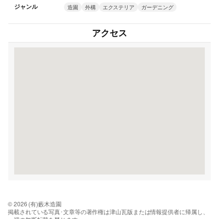
ジャンル
造園
外構
エクステリア
ガーデニング
アクセス
© 2026 (有)藪木造園
掲載されている写真･文章等の著作権は津山瓦版または情報提供者に帰属し、