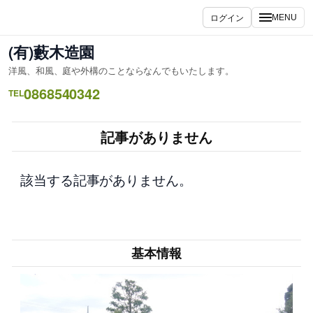
内
ログイン
MENU
容
を
(有)藪木造園
ス
洋風、和風、庭や外構のことならなんでもいたします。
キ
0868540342
ッ
TEL
プ
記事がありません
該当する記事がありません。
基本情報