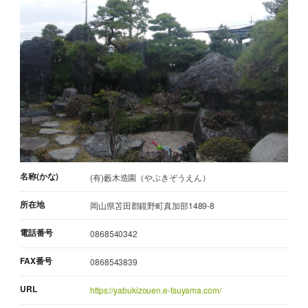
名称(かな)
(有)藪木造園（やぶきぞうえん）
所在地
岡山県苫田郡鏡野町真加部1489-8
電話番号
0868540342
FAX番号
0868543839
URL
https://yabukizouen.e-tsuyama.com/