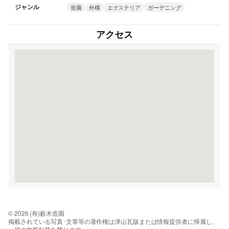
ジャンル
造園
外構
エクステリア
ガーデニング
アクセス
© 2026 (有)藪木造園
掲載されている写真･文章等の著作権は津山瓦版または情報提供者に帰属し、