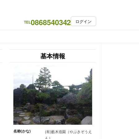
0868540342
ログイン
TEL
基本情報
名称(かな)
(有)藪木造園（やぶきぞうえ
ん）