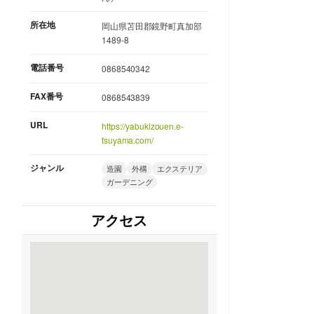
所在地
岡山県苫田郡鏡野町真加部
1489-8
電話番号
0868540342
FAX番号
0868543839
URL
https://yabukizouen.e-
tsuyama.com/
ジャンル
造園
外構
エクステリア
ガーデニング
アクセス