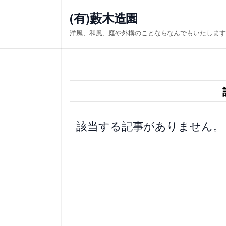
内
(有)藪木造園
容
洋風、和風、庭や外構のことならなんでもいたします
を
ス
キ
ッ
プ
該当する記事がありません。