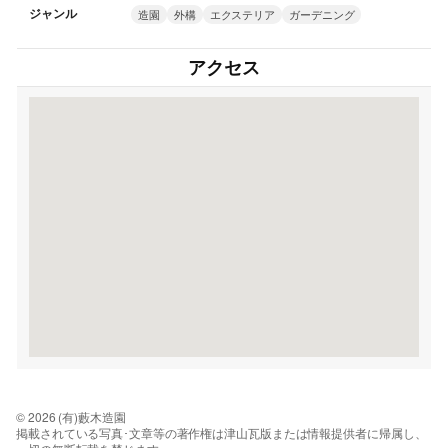
ジャンル
造園
外構
エクステリア
ガーデニング
アクセス
© 2026 (有)藪木造園
掲載されている写真･文章等の著作権は津山瓦版または情報提供者に帰属し、