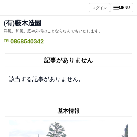
内
ログイン
MENU
容
を
(有)藪木造園
ス
洋風、和風、庭や外構のことならなんでもいたします。
キ
0868540342
ッ
TEL
プ
記事がありません
該当する記事がありません。
基本情報