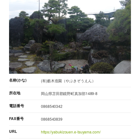
名称(かな)
(有)藪木造園（やぶきぞうえん）
所在地
岡山県苫田郡鏡野町真加部1489-8
電話番号
0868540342
FAX番号
0868543839
URL
https://yabukizouen.e-tsuyama.com/