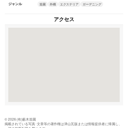
ジャンル
造園
外構
エクステリア
ガーデニング
アクセス
© 2026 (有)藪木造園
掲載されている写真･文章等の著作権は津山瓦版または情報提供者に帰属し、