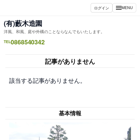
内
ログイン
MENU
容
を
(有)藪木造園
ス
洋風、和風、庭や外構のことならなんでもいたします。
キ
0868540342
ッ
TEL
プ
記事がありません
該当する記事がありません。
基本情報