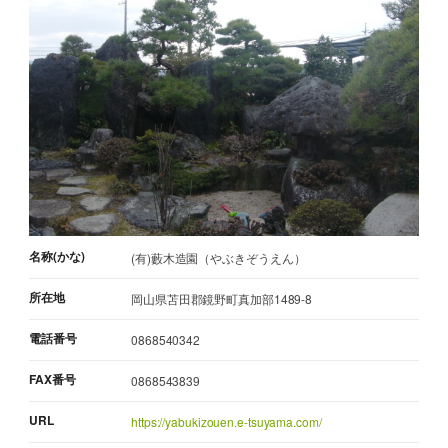
名称(かな)
(有)藪木造園（やぶきぞうえん）
所在地
岡山県苫田郡鏡野町真加部1489-8
電話番号
0868540342
FAX番号
0868543839
URL
https://yabukizouen.e-tsuyama.com/