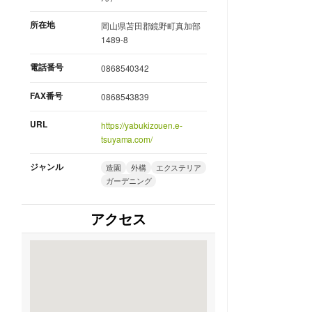
所在地
岡山県苫田郡鏡野町真加部
1489-8
電話番号
0868540342
FAX番号
0868543839
URL
https://yabukizouen.e-
tsuyama.com/
ジャンル
造園
外構
エクステリア
ガーデニング
アクセス