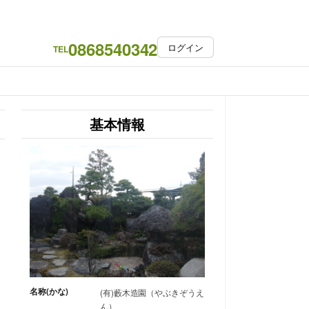
0868540342
ログイン
TEL
基本情報
名称(かな)
(有)藪木造園（やぶきぞうえ
ん）