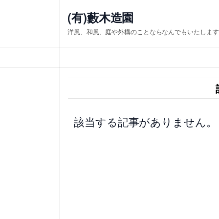
内
(有)藪木造園
容
洋風、和風、庭や外構のことならなんでもいたします
を
ス
キ
ッ
プ
該当する記事がありません。