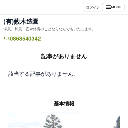
内
ログイン
MENU
容
を
(有)藪木造園
ス
洋風、和風、庭や外構のことならなんでもいたします。
キ
0868540342
ッ
TEL
プ
記事がありません
該当する記事がありません。
基本情報