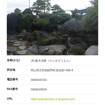
名称(かな)
(有)藪木造園（やぶきぞうえん）
所在地
岡山県苫田郡鏡野町真加部1489-8
電話番号
0868540342
FAX番号
0868543839
URL
https://yabukizouen.e-tsuyama.com/