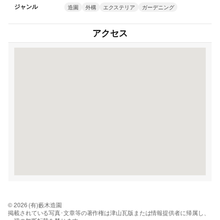
ジャンル
造園
外構
エクステリア
ガーデニング
アクセス
© 2026 (有)藪木造園
掲載されている写真･文章等の著作権は津山瓦版または情報提供者に帰属し、