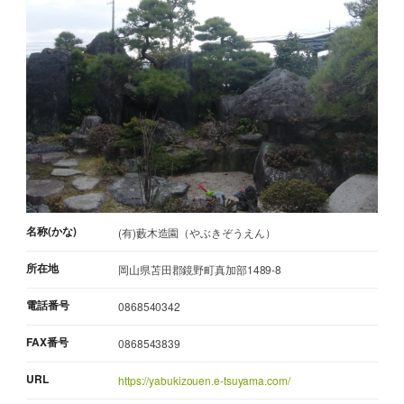
名称(かな)
(有)藪木造園（やぶきぞうえん）
所在地
岡山県苫田郡鏡野町真加部1489-8
電話番号
0868540342
FAX番号
0868543839
URL
https://yabukizouen.e-tsuyama.com/