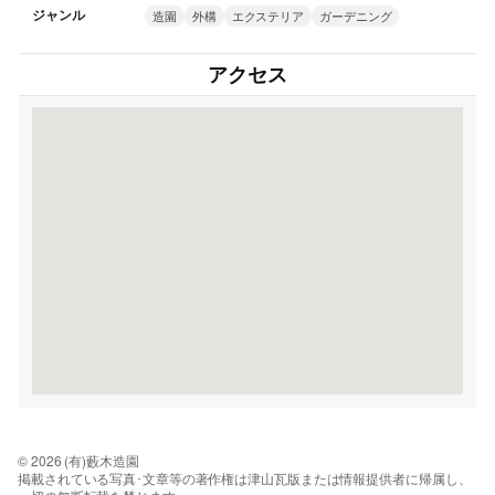
ジャンル
造園
外構
エクステリア
ガーデニング
アクセス
© 2026 (有)藪木造園
掲載されている写真･文章等の著作権は津山瓦版または情報提供者に帰属し、