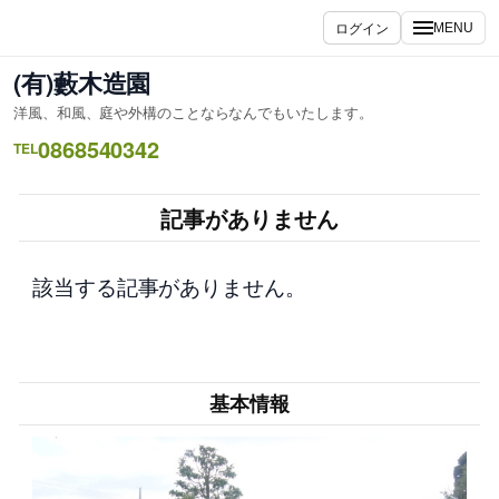
内
ログイン
MENU
容
を
(有)藪木造園
ス
洋風、和風、庭や外構のことならなんでもいたします。
キ
0868540342
ッ
TEL
プ
記事がありません
該当する記事がありません。
基本情報