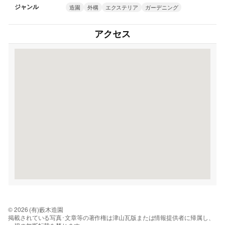
ジャンル
造園
外構
エクステリア
ガーデニング
アクセス
© 2026 (有)藪木造園
掲載されている写真･文章等の著作権は津山瓦版または情報提供者に帰属し、