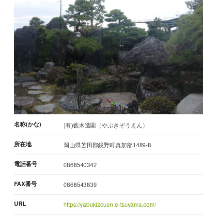
名称(かな)
(有)藪木造園（やぶきぞうえん）
所在地
岡山県苫田郡鏡野町真加部1489-8
電話番号
0868540342
FAX番号
0868543839
URL
https://yabukizouen.e-tsuyama.com/