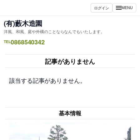
内
ログイン
MENU
容
を
(有)藪木造園
ス
洋風、和風、庭や外構のことならなんでもいたします。
キ
0868540342
ッ
TEL
プ
記事がありません
該当する記事がありません。
基本情報