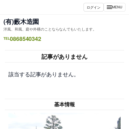
内
ログイン
MENU
容
を
(有)藪木造園
ス
洋風、和風、庭や外構のことならなんでもいたします。
キ
0868540342
ッ
TEL
プ
記事がありません
該当する記事がありません。
基本情報