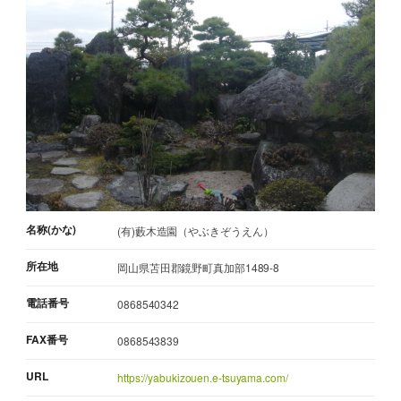
名称(かな)
(有)藪木造園（やぶきぞうえん）
所在地
岡山県苫田郡鏡野町真加部1489-8
電話番号
0868540342
FAX番号
0868543839
URL
https://yabukizouen.e-tsuyama.com/