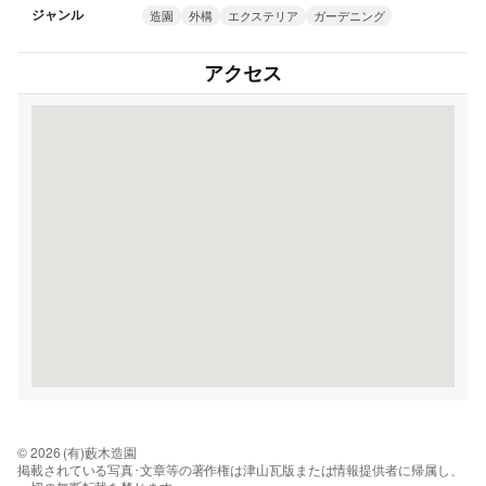
ジャンル
造園
外構
エクステリア
ガーデニング
アクセス
© 2026 (有)藪木造園
掲載されている写真･文章等の著作権は津山瓦版または情報提供者に帰属し、