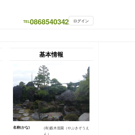
0868540342
ログイン
TEL
基本情報
名称(かな)
(有)藪木造園（やぶきぞうえ
ん）