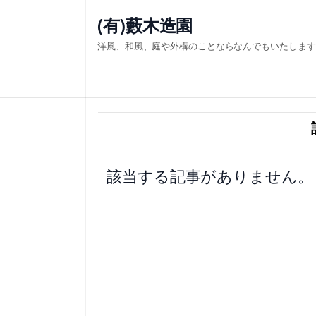
内
(有)藪木造園
容
洋風、和風、庭や外構のことならなんでもいたします
を
ス
キ
ッ
プ
該当する記事がありません。