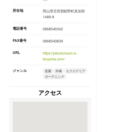
所在地
岡山県苫田郡鏡野町真加部
1489-8
電話番号
0868540342
FAX番号
0868543839
URL
https://yabukizouen.e-
tsuyama.com/
ジャンル
造園
外構
エクステリア
ガーデニング
アクセス