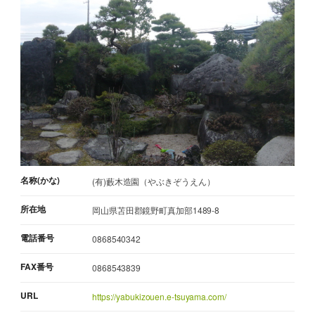
名称(かな)
(有)藪木造園（やぶきぞうえん）
所在地
岡山県苫田郡鏡野町真加部1489-8
電話番号
0868540342
FAX番号
0868543839
URL
https://yabukizouen.e-tsuyama.com/