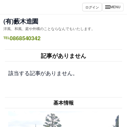
内
ログイン
MENU
容
を
(有)藪木造園
ス
洋風、和風、庭や外構のことならなんでもいたします。
キ
0868540342
ッ
TEL
プ
記事がありません
該当する記事がありません。
基本情報