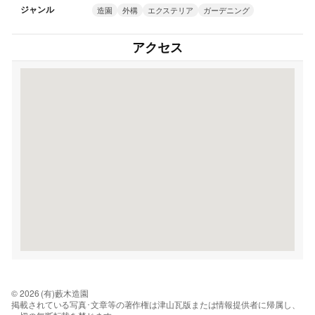
ジャンル
造園
外構
エクステリア
ガーデニング
アクセス
© 2026 (有)藪木造園
掲載されている写真･文章等の著作権は津山瓦版または情報提供者に帰属し、