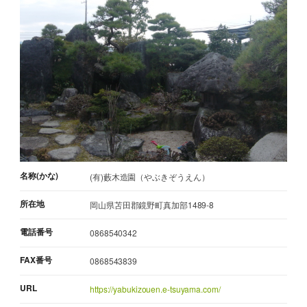
名称(かな)
(有)藪木造園（やぶきぞうえん）
所在地
岡山県苫田郡鏡野町真加部1489-8
電話番号
0868540342
FAX番号
0868543839
URL
https://yabukizouen.e-tsuyama.com/