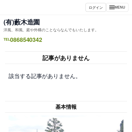
内
ログイン
MENU
容
を
(有)藪木造園
ス
洋風、和風、庭や外構のことならなんでもいたします。
キ
0868540342
ッ
TEL
プ
記事がありません
該当する記事がありません。
基本情報