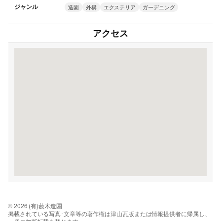
ジャンル
造園
外構
エクステリア
ガーデニング
アクセス
© 2026 (有)藪木造園
掲載されている写真･文章等の著作権は津山瓦版または情報提供者に帰属し、