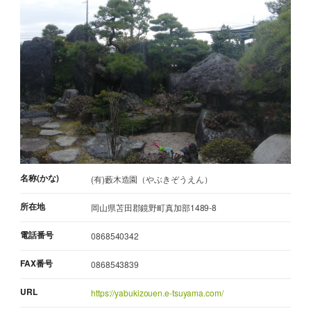
名称(かな)
(有)藪木造園（やぶきぞうえん）
所在地
岡山県苫田郡鏡野町真加部1489-8
電話番号
0868540342
FAX番号
0868543839
URL
https://yabukizouen.e-tsuyama.com/