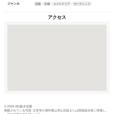
ジャンル
造園
外構
エクステリア
ガーデニング
アクセス
© 2026 (有)藪木造園
掲載されている写真･文章等の著作権は津山瓦版または情報提供者に帰属し、