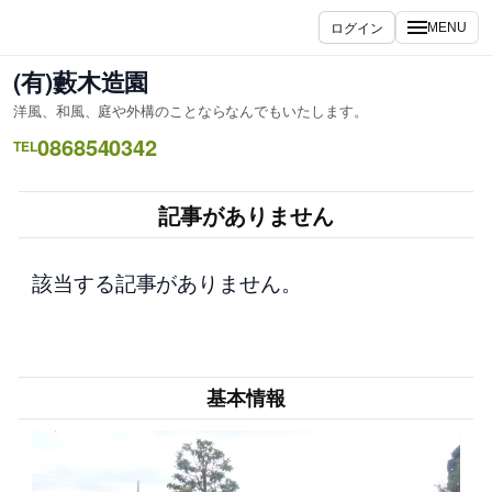
内
ログイン
MENU
容
を
(有)藪木造園
ス
洋風、和風、庭や外構のことならなんでもいたします。
キ
0868540342
ッ
TEL
プ
記事がありません
該当する記事がありません。
基本情報